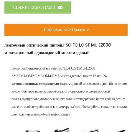
СВЯЖИТЕСЬ С НАМИ
Информация О Продукте
ленточный оптический пигтейл SC FC LC ST MU E2000
многожильный одномодовый многомодовый
ленточный оптический пигтейл SC/LC/FC/ST/MU/E2000
SM/OM1/OM2/OM3/OM4/OM5 многоядерный имеет 12 или 24
оптоволоконные соединители
(одномодовый или многомодовый) на одном
конце. обычное использование желтого,оранжевого,цвета морской
волны,пурпурного,лимово-зеленого или нестандартного цвета кабеля,если у
вас есть особые требования к диаметру кабеля,Пожалуйста, свяжитесь с нами
для получения подробной информации.