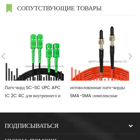
СОПУТСТВУЮЩИЕ ТОВАРЫ
Патч-корд SC-SC UPC APC
оптоволоконные патч-корды
во
1C 2C 4C для внутреннего и
SMA-SMA симплексные
ко
наружного кабеля FTTH
дуплексные одномодовые
SC
многомодовые
ду
ПОДПИСЫВАТЬСЯ