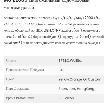
MU E2000 многожильный одномодовый
многомодовый
ленточный оптический пигтейл SC/FC/LC/ST/MU/E2000 12C
24C 48C 96C 144C обычно имеет 12 или 24 разъема на одном
конце,с оболочкой из ПВХ,LSZH,OFNP желтого(sm);оранжевого
цвета (om1/om2),бирюзовый(om3), пурпурный(om4),зеленый
лайм(om5) или на заказ,диаметр кабеля может быть на заказ,и т.
д..
Оплата:
T/T,LC,WU,etc.
Происхождение Продукта:
CN
Цвет:
Yellow,orange Or Custom
Порт Доставки:
Shenzhen/HongKong
Время Выполнения:
3-15days