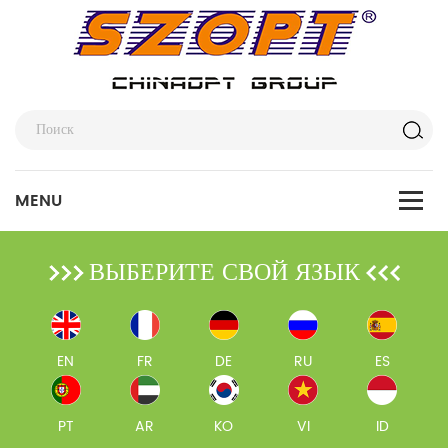
ВЫБЕРИТЕ СВОЙ ЯЗЫК
EN
FR
DE
RU
ES
PT
AR
KO
VI
ID