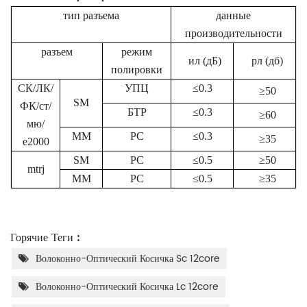
тип разъема
данные
производительности
разъем
режим
ил (дБ)
рл (дб)
полировки
СК/ЛК/
УПЦ
≤0.3
≥50
SM
ФК/ст/
БТР
≤0.3
≥60
мю/
MM
PC
≤0.3
≥35
е2000
SM
PC
≤0.5
≥50
mtrj
MM
PC
≤0.5
≥35
Горячие Теги :
Волоконно-Оптический Косичка Sc 12core
Волоконно-Оптический Косичка Lc 12core